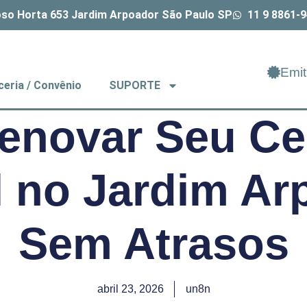
so Horta 653 Jardim Arpoador São Paulo SP
11 9 8861-
Emit
ceria / Convênio
SUPORTE
novar Seu Cer
l no Jardim A
Sem Atrasos
abril 23, 2026
un8n