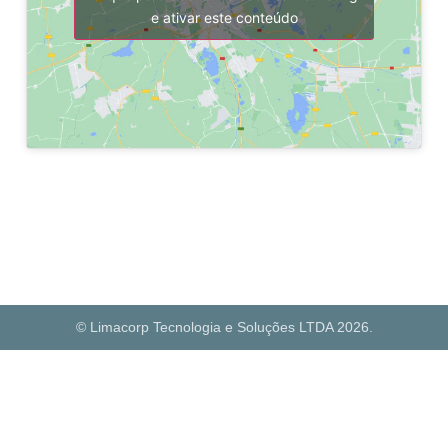
e ativar este conteúdo
© Limacorp Tecnologia e Soluções LTDA 2026.