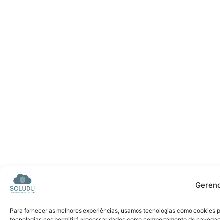
Gerenc
Para fornecer as melhores experiências, usamos tecnologias como cookies p
tecnologias nos permitirá processar dados como comportamento de navegação 